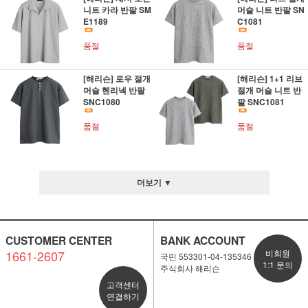
니트 카라 반팔 SM
머슬 니트 반팔 SN
E1189
C1081
품절
품절
[해리슨] 로우 절개
[해리슨] 1+1 리브
머슬 헨리넥 반팔
절개 머슬 니트 반
SNC1080
팔 SNC1081
품절
품절
더보기 ▼
CUSTOMER CENTER
BANK ACCOUNT
1661-2607
비회원
국민 553301-04-135346
1:1 문의
주식회사 해리슨
고객센터
연결하기