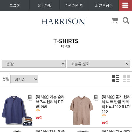
로그인
회원가입
마이페이지
최근본상품
정렬
[해리슨] 기본 슬라
[해리슨] 골지 헨리
브 7부 헨리넥 RT
넥 니트 반팔 카라
W1289
티 HA-1002 NAT1
002
품절
품절
[해리슨] 제시 오픈
[해리슨] 리브 절개