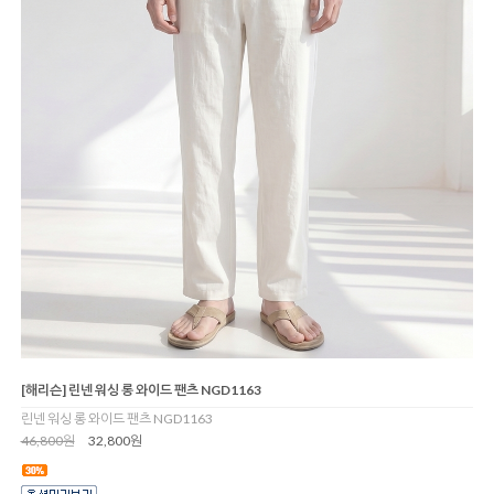
[해리슨] 린넨 워싱 롱 와이드 팬츠 NGD1163
린넨 워싱 롱 와이드 팬츠 NGD1163
46,800원
32,800원