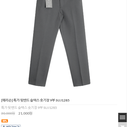
[해리슨] 특가 뒷밴드 슬랙스 숏기장 9부 SUJ1285
특가 뒷밴드 슬랙스 숏기장 9부 SUJ1285
30,000원
21,000원