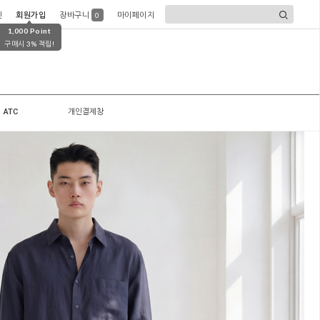
인
회원가입
장바구니
마이페이지
0
1,000 Point
구매시 3% 적립!
ATC
개인결제창