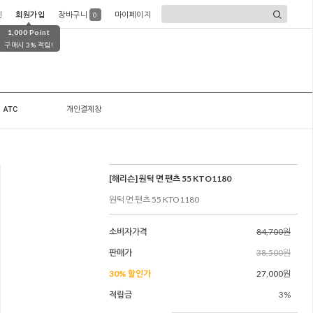
인
회원가입
장바구니
마이페이지
0
1,000 Point
구매시 3% 적립!
ATC
개인결제창
[해리슨] 원턱 면 팬츠 55 KTO1180
원턱 면 팬츠 55 KTO1180
소비자가격
84,700원
판매가
38,500원
30% 할인가
27,000원
적립금
3%